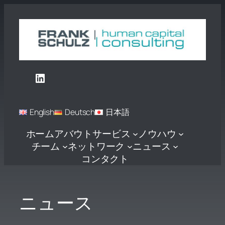
内
容
を
ス
キ
ッ
LinkedIn
プ
English
Deutsch
日本語
ホーム
アバウト
サービス
ノウハウ
チーム
ネットワーク
ニュース
コンタクト
ニュース